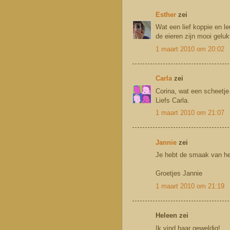
Esther
zei
Wat een lief koppie en le
de eieren zijn mooi geluk
1 maart 2010 om 20:02
Carla
zei
Corina, wat een scheetje 
Liefs Carla.
1 maart 2010 om 21:07
Jannie
zei
Je hebt de smaak van het
Groetjes Jannie
1 maart 2010 om 21:19
Heleen zei
Ik vind haar geweldig!