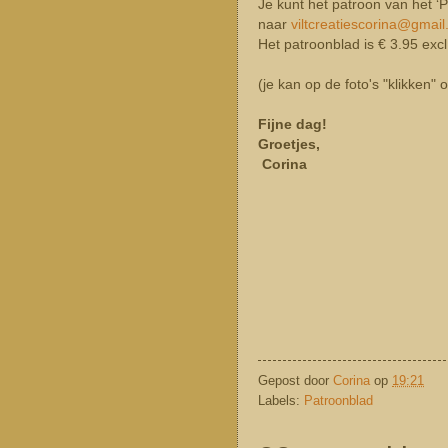
Je kunt het patroon van het ‘P
naar
viltcreatiescorina@gmai
Het patroonblad is € 3.95 exc
(je kan op de foto's "klikken"
Fijne dag!
Groetjes,
Corina
Gepost door
Corina
op
19:21
Labels:
Patroonblad