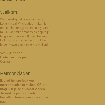
Wie weet tot ziens!
Welkom!
Wat gezellig dat je op mijn blog
komt kijken! Viltcreaties maken is
een uit de hand gelopen hobby van
mij. Ik laat mijn creaties hier op mijn
blog aan jullie zien! Ik vind het erg
leuk om alle reacties te lezen! Heb
je een vraag dan kun je me mailen!
Veel kijk plezier!
Hartelijke groetjes,
Corina
Patroonbladen!
Ik vind het erg leuk om
patroonbladen te maken. OP dit
blog kun je ze allemaal vinden. .
Je kunt
de patroonbladen
bestellen door een mail te sturen
naar: