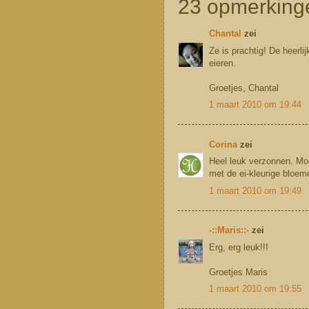
23 opmerking
Chantal
zei
Ze is prachtig! De heerli
eieren.
Groetjes, Chantal
1 maart 2010 om 19:44
Corina
zei
Heel leuk verzonnen. Mooi
met de ei-kleurige bloeme
1 maart 2010 om 19:49
-::Maris::-
zei
Erg, erg leuk!!!
Groetjes Maris
1 maart 2010 om 19:55