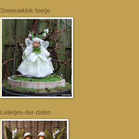
Sneeuwklok feetje
Lelietjes-der-dalen