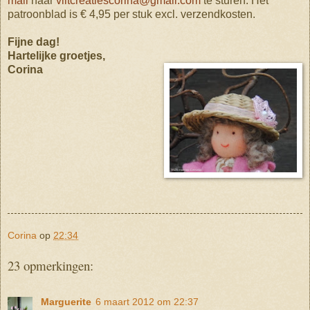
mail
naar
viltcreatiescorina@gmail.com
te sturen. Het
patroonblad is € 4,95 per stuk excl. verzendkosten.
Fijne dag!
Hartelijke groetjes,
Corina
Corina
op
22:34
23 opmerkingen:
Marguerite
6 maart 2012 om 22:37